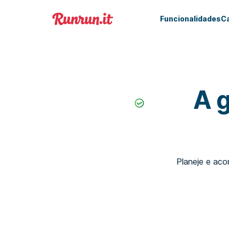
Funcionalidades
C
A 
Planeje e aco