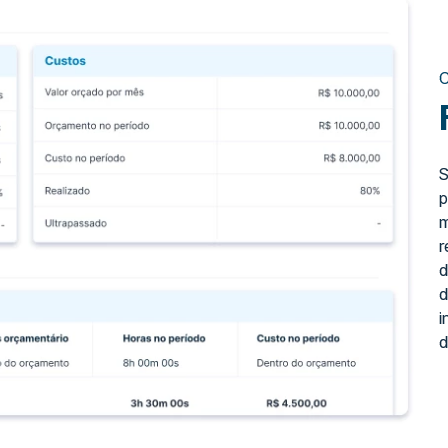
C
S
p
m
r
d
d
i
d