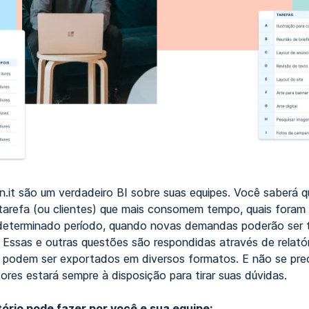
n.it são um verdadeiro BI sobre suas equipes. Você saberá q
 tarefa (ou clientes) que mais consomem tempo, quais foram
determinado período, quando novas demandas poderão ser 
 Essas e outras questões são respondidas através de relatór
e podem ser exportados em diversos formatos. E não se pre
ores estará sempre à disposição para tirar suas dúvidas.
tório pode fazer por você e sua equipe: